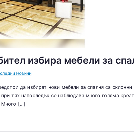
ител избира мебели за спа
следни Новини
редстои да избират нови мебели за спалня са склонни 
 при тях напоследък се наблюдава много голяма креати
 Много […]