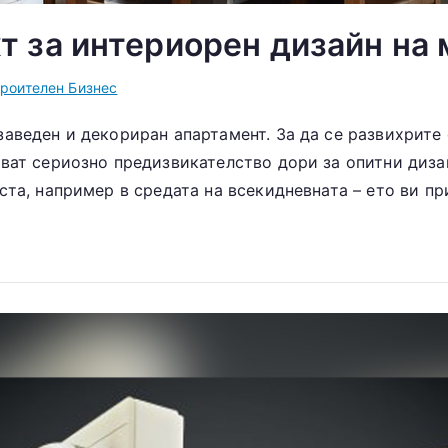
 за интериорен дизайн на
роителен Бизнес
аведен и декориран апартамент. За да се развихрите
зват сериозно предизвикателство дори за опитни диз
ста, например в средата на всекидневната – ето ви пр