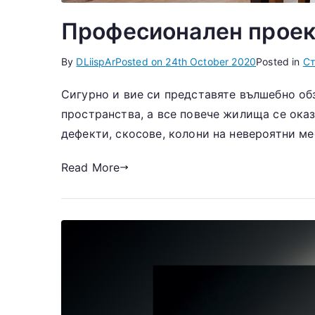
Професионален проект
By
DLiispAr
Posted on
24th October 2020
Posted in
Ст
Сигурно и вие си представяте вълшебно обз
пространства, а все повече жилища се ока
дефекти, скосове, колони на невероятни ме
Read More