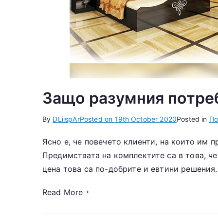
Защо разумния потреб
By
DLiispAr
Posted on
19th October 2020
Posted in
По
Ясно е, че повечето клиенти, на които им п
Предимствата на комплектите са в това, че
цена това са по-добрите и евтини решения.
Read More