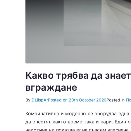
Какво трябва да знае
вграждане
By
DLiispAr
Posted on
20th October 2020
Posted in
По
Комбинативно и модерно се оборудва една с
да спестят както време така и пари. Един 
наистина ни показва една съвсем улеснена 