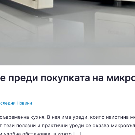
те преди покупката на микр
следни Новини
ъвременна кухня. В нея има уреди, които наистина мо
от тези полезни и практични уреди се оказва микровъл
и удобна обстановка, в която […]