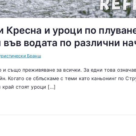
 Кресна и уроци по плуване
м във водата по различни н
уристически Бранш
о и също преживяване за всички. За едни това означав
йн. Когато се сблъскаме с теми като каньонинг по Ст
 край стоят уроци […]