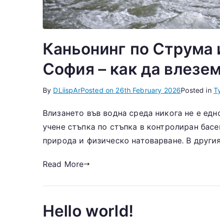
Каньонинг по Струма и
София – как да влезе
By
DLiispAr
Posted on
26th February 2026
Posted in
Т
Влизането във водна среда никога не е едн
учене стъпка по стъпка в контролиран басе
природа и физическо натоварване. В другия
Read More
Hello world!