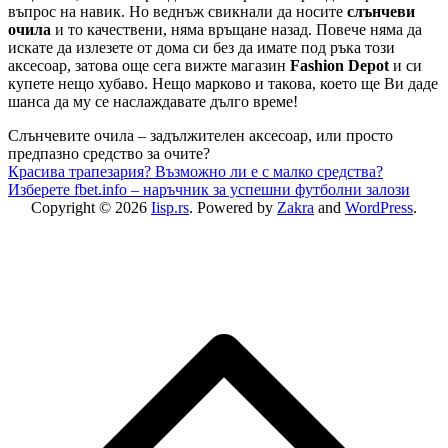
въпрос на навик. Но веднъж свикнали да носите
слънчеви
очила
и то качествени, няма връщане назад. Повече няма да
искате да излезете от дома си без да имате под ръка този
аксесоар, затова още сега вижте магазин
Fashion Depot
и си
купете нещо хубаво. Нещо марково и такова, което ще Ви даде
шанса да му се наслаждавате дълго време!
Слънчевите очила – задължителен аксесоар, или просто
предпазно средство за очите?
Post
Красива трапезария? Възможно ли е с малко средства?
Изберете fbet.info – наръчник за успешни футболни залози
navigation
Copyright © 2026
Iisp.rs
. Powered by
Zakra
and
WordPress
.
S
t
t