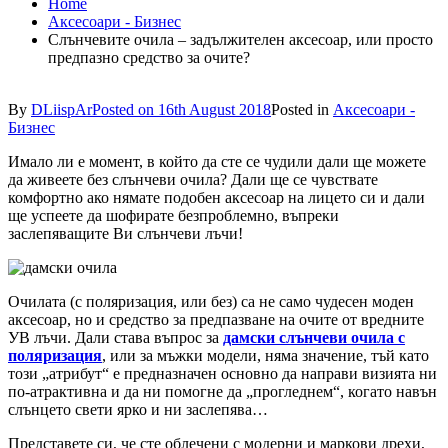
Home
Аксесоари - Бизнес
Слънчевите очила – задължителен аксесоар, или просто
предпазно средство за очите?
By
DLiispAr
Posted on
16th August 2018
Posted in
Аксесоари -
Бизнес
Имало ли е момент, в който да сте се чудили дали ще можете
да живеете без слънчеви очила? Дали ще се чувствате
комфортно ако нямате подобен аксесоар на лицето си и дали
ще успеете да шофирате безпроблемно, въпреки
заслепяващите Ви слънчеви лъчи!
Очилата (с поляризация, или без) са не само чудесен моден
аксесоар, но и средство за предпазване на очите от вредните
УВ лъчи. Дали става въпрос за
дамски слънчеви очила с
поляризация
, или за мъжки модели, няма значение, тъй като
този „атрибут“ е предназначен основно да направи визията ни
по-атрактивна и да ни помогне да „прогледнем“, когато навън
слънцето свети ярко и ни заслепява…
Представете си, че сте облечени с модерни и маркови дрехи,