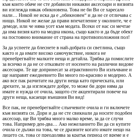
към които обаче не сте добавили никакви аксесоари и визията
ви изглежда някак обикновена. Това не би Ви се харесало
нали… Никой не иска да е „обикновен“ и да не се отличава с
нищо. Никой не желае да прави впечатление у околните, че е
демоде, или че няма усет към модата. Всеки от нас си мечтае
да има визия като на модна икона, също както и да бъде обект
на постоянно внимание от страна на противоположния пол!
За да успеете да блеснете в най-добрата си светлина, също
както и да имате високо самочувствие, никога не
пренебрегвайте малките неща и детайла. Трябва да помислите
за всичко и да не се отказвате от носенето на различни видове
аксесоари. Те ще допринесат за атрактивното Ви излъчване и
ще направят ежедневието Ви много по-красиво и модерно. А
ако все пак разчитате на други неща като прическата, или
дрехите, за да изглеждате добре, то може би дори няма да
имате и нужда от очила, защото сте акцентирали повече на
други неща, касаещи външния Ви вид!
Все пак, не пренебрегвайте слънчевите очила и ги включете
към визията си. Дори и да не сте свикнали да носите подобен
аксесоар, ще Ви трябва много малко време, за да се случи
това. Например ден-два… Ако нежеланието Ви да си купите
очила се дължи на това, че се дразните когато имате нещо на
лицето си, това се преодолява за кратък период от време и е