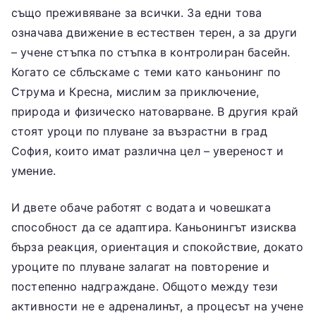
също преживяване за всички. За едни това
означава движение в естествен терен, а за други
– учене стъпка по стъпка в контролиран басейн.
Когато се сблъскаме с теми като каньонинг по
Струма и Кресна, мислим за приключение,
природа и физическо натоварване. В другия край
стоят уроци по плуване за възрастни в град
София, които имат различна цел – увереност и
умение.
И двете обаче работят с водата и човешката
способност да се адаптира. Каньонингът изисква
бърза реакция, ориентация и спокойствие, докато
уроците по плуване залагат на повторение и
постепенно надграждане. Общото между тези
активности не е адреналинът, а процесът на учене