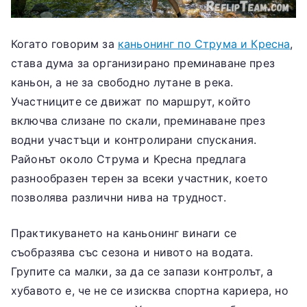
Когато говорим за
каньонинг по Струма и Кресна
,
става дума за организирано преминаване през
каньон, а не за свободно лутане в река.
Участниците се движат по маршрут, който
включва слизане по скали, преминаване през
водни участъци и контролирани спускания.
Районът около Струма и Кресна предлага
разнообразен терен за всеки участник, което
позволява различни нива на трудност.
Практикуването на каньонинг винаги се
съобразява със сезона и нивото на водата.
Групите са малки, за да се запази контролът, а
хубавото е, че не се изисква спортна кариера, но