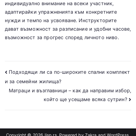
индивидуално внимание на всеки участник,
адаптирайки упражненията към конкретните
нужди и темпо на усвояване. Инструкторите
дават възможност за разписание и удобни часове,
възможност за прогрес според личното ниво.
Post
Подходящи ли са по-широките спални комплект
и за семейни жилища?
navigation
Матраци и възглавници – как да направим избор,
който ще усещаме всяка сутрин?
Copyright © 2026
Iisp.rs
. Powered by
Zakra
and
WordPress
.