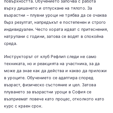
повърхността. Обучението започва с работа
върху дишането и отпускане на тялото. За
възрастни – плувни уроци не трябва да се очаква
бърз резултат, напредъкът е постепенен и строго
индивидуален. Често хората идват с притеснения,
натрупани с години, затова се водят в спокойна
среда.
Инструкторът от клуб Рефлип следи не само
техниката, но и реакцията на участника, за да
може да знае как да действа и какво да приложи
в уроците. Обучението се адаптира според
възраст, физическо състояние и цел. Затова
плуването за възрастни уроци в София се
възприемат повече като процес, отколкото като
курс с краен срок.