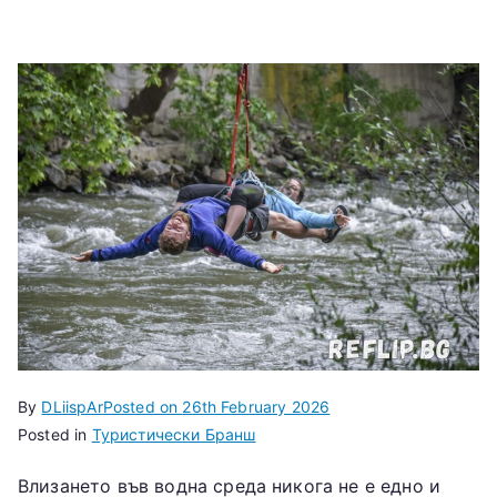
By
DLiispAr
Posted on
26th February 2026
Posted in
Туристически Бранш
Влизането във водна среда никога не е едно и