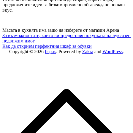
предложените идеи за безкомпромисно обзавеждане по ваш
вкус.
Масата в кухнята има защо да изберете от магазин Арена
Post
За възможностите, които ви предоставя покупката на луксозен
недвижим имот
navigation
Как да открием перфектния шкаф за обувки
Copyright © 2026
Iisp.rs
. Powered by
Zakra
and
WordPress
.
S
t
t