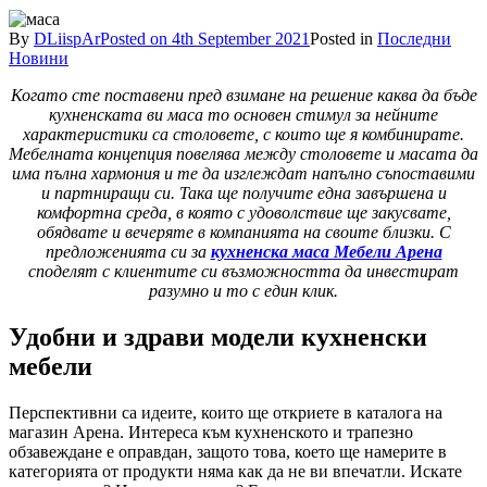
By
DLiispAr
Posted on
4th September 2021
Posted in
Последни
Новини
Когато сте поставени пред взимане на решение каква да бъде
кухненската ви маса то основен стимул за нейните
характеристики са столовете, с които ще я комбинирате.
Мебелната концепция повелява между столовете и масата да
има пълна хармония и те да изглеждат напълно съпоставими
и партниращи си. Така ще получите една завършена и
комфортна среда, в която с удоволствие ще закусвате,
обядвате и вечеряте в компанията на своите близки. С
предложенията си за
кухненска маса Мебели Арена
споделят с клиентите си възможността да инвестират
разумно и то с един клик.
Удобни и здрави модели кухненски
мебели
Перспективни са идеите, които ще откриете в каталога на
магазин Арена. Интереса към кухненското и трапезно
обзавеждане е оправдан, защото това, което ще намерите в
категорията от продукти няма как да не ви впечатли. Искате