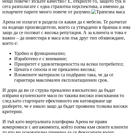
нещо повече? Искате качество? Е, открихте го, защото тук и
сега разполагате с една страхотна перспектива, а именно да
изхарчите парите много повече от разумно.
Арена не излагат в раздела си какви да е мебели. Те разчитат
на водещи производители, които са утвърдени в бранша и има
защо да се ползват с висока репутация. А за клиента и това е
важно – да инвестира в маса или пък друг тип обзавеждане,
което е:
Удобно и функционално;
Изработено е с внимание;
Приоритет е удовлетвореността на всеки потребител;
Цената е сносна и не прекалено висока;
Вложените материали са подбрани така, че да се
гарантира максимален експлоатационен срок.
И дори да ви се струва прекалено взискателно да бъдат
избрани кухненските маси по такива високи изисквания то
след като стартирате ефективното им натоварване ще
разберете, че е имало защо да бъдат проявени толкова високи
критерии.
И тъй като виртуалната платформа Арена не прави
компромиси с ангажимента, който поема към своите клиенти
то ето ви основателна причина да се фокусирате върху