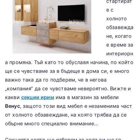
стартират
е с
холното
обзавежда
не, когато
е време за
интериорн
а промяна. Тъй като то обуславя начина, по който
ще се чувстваме за в бъдеще в дома си, е много
важно така да го подберем, че в негова
„компания“ да се чувстваме невероятно. Вижте и
какви
секции ирим
има в магазин за мебели
Венус
, защото този вид мебел е незаменима част
от холното обзавеждане, на която трябва да се
обърне много специално внимание…
Секцията която ще изберем за хола си ще го