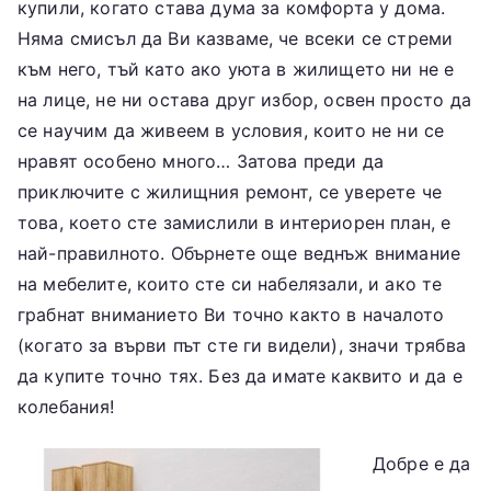
купили, когато става дума за комфорта у дома.
Няма смисъл да Ви казваме, че всеки се стреми
към него, тъй като ако уюта в жилището ни не е
на лице, не ни остава друг избор, освен просто да
се научим да живеем в условия, които не ни се
нравят особено много… Затова преди да
приключите с жилищния ремонт, се уверете че
това, което сте замислили в интериорен план, е
най-правилното. Обърнете още веднъж внимание
на мебелите, които сте си набелязали, и ако те
грабнат вниманието Ви точно както в началото
(когато за върви път сте ги видели), значи трябва
да купите точно тях. Без да имате каквито и да е
колебания!
Добре е да