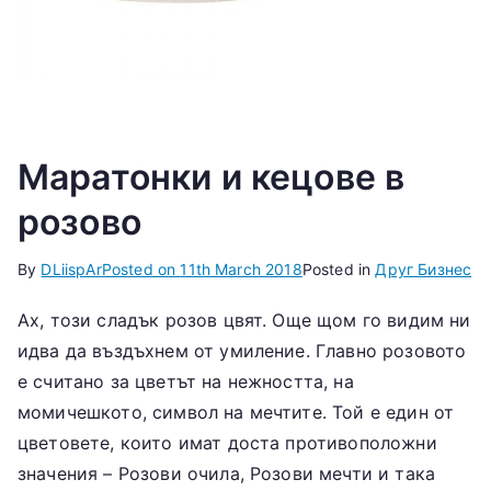
Маратонки и кецове в
розово
By
DLiispAr
Posted on
11th March 2018
Posted in
Друг Бизнес
Ах, този сладък розов цвят. Още щом го видим ни
идва да въздъхнем от умиление. Главно розовото
е считано за цветът на нежността, на
момичешкото, символ на мечтите. Той е един от
цветовете, които имат доста противоположни
значения – Розови очила, Розови мечти и така