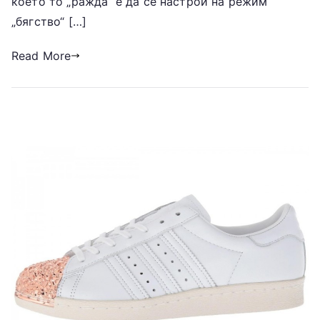
което то „ражда“ е да се настрои на режим
„бягство“ […]
Read More