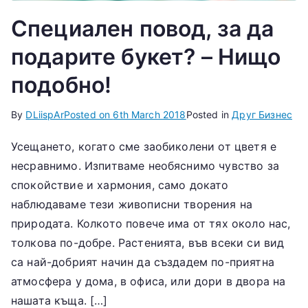
Специален повод, за да
подарите букет? – Нищо
подобно!
By
DLiispAr
Posted on
6th March 2018
Posted in
Друг Бизнес
Усещането, когато сме заобиколени от цветя е
несравнимо. Изпитваме необяснимо чувство за
спокойствие и хармония, само докато
наблюдаваме тези живописни творения на
природата. Колкото повече има от тях около нас,
толкова по-добре. Растенията, във всеки си вид
са най-добрият начин да създадем по-приятна
атмосфера у дома, в офиса, или дори в двора на
нашата къща. […]