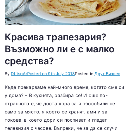
Красива трапезария?
Възможно ли е с малко
средства?
By
DLiispAr
Posted on
9th July 2018
Posted in
Друг Бизнес
Къде прекарваме най-много време, когато сме си
у дома? – В кухнята, разбира се! И още по-
странното е, че доста хора са я обособили не
само за място, я което се хранят, ами и за
токова, в което дори си поспиват и гледат
телевизия с часове. Въпреки, че за да се случи