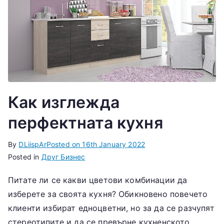
Как изглежда
перфектната кухня
By
DLiispAr
Posted on
16th January 2022
Posted in
Друг Бизнес
Питате ли се какви цветови комбинации да
изберете за своята кухня? Обикновено повечето
клиенти избират едноцветни, но за да се разчупят
стереотипите и да се превърне кухненското