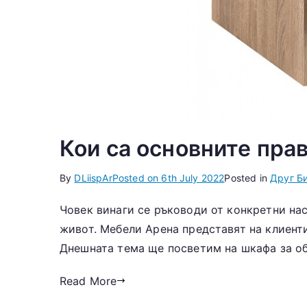
Кои са основните прав
By
DLiispAr
Posted on
6th July 2022
Posted in
Друг Б
Човек винаги се ръководи от конкретни на
живот. Мебели Арена представят на клиенти
Днешната тема ще посветим на шкафа за обу
Read More