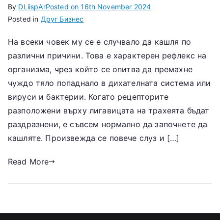
By
DLiispAr
Posted on
16th November 2024
Posted in
Друг Бизнес
На всеки човек му се е случвало да кашля по
различни причини. Това е характерен рефлекс на
организма, чрез който се опитва да премахне
чуждо тяло попаднало в дихателната система или
вируси и бактерии. Когато рецепторите
разположени върху лигавицата на трахеята бъдат
раздразнени, е съвсем нормално да започнете да
кашляте. Произвежда се повече слуз и […]
Read More