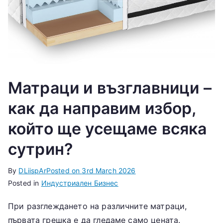
Матраци и възглавници –
как да направим избор,
който ще усещаме всяка
сутрин?
By
DLiispAr
Posted on
3rd March 2026
Posted in
Индустриален Бизнес
При разглеждането на различните матраци,
първата грешка е да гледаме само цената.