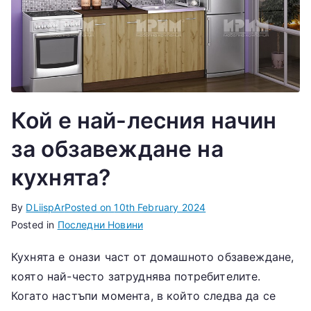
Кой е най-лесния начин
за обзавеждане на
кухнята?
By
DLiispAr
Posted on
10th February 2024
Posted in
Последни Новини
Кухнята е онази част от домашното обзавеждане,
която най-често затруднява потребителите.
Когато настъпи момента, в който следва да се