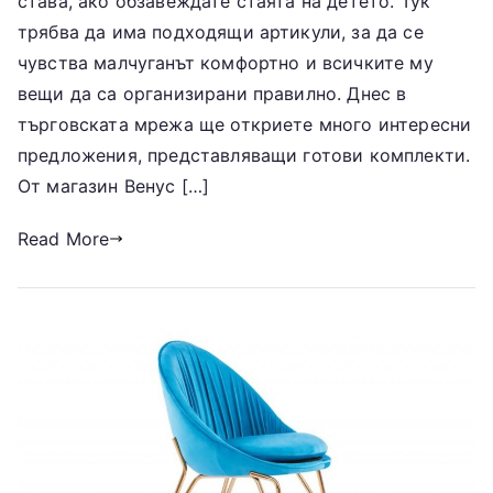
става, ако обзавеждате стаята на детето. Тук
трябва да има подходящи артикули, за да се
чувства малчуганът комфортно и всичките му
вещи да са организирани правилно. Днес в
търговската мрежа ще откриете много интересни
предложения, представляващи готови комплекти.
От магазин Венус […]
Read More