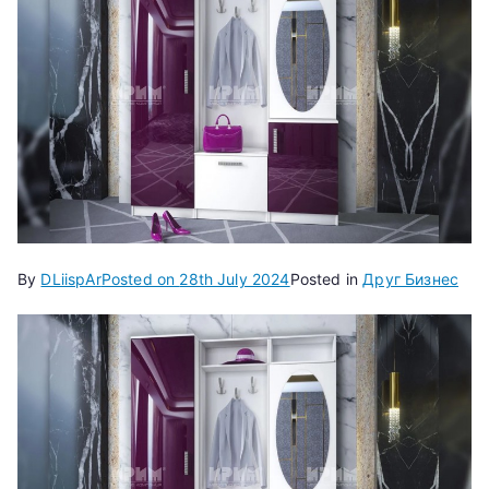
By
DLiispAr
Posted on
28th July 2024
Posted in
Друг Бизнес