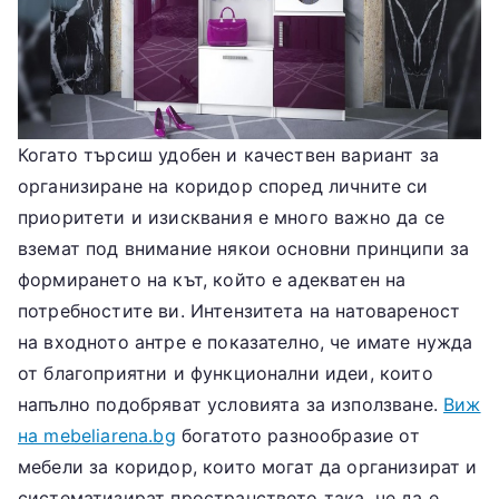
Когато търсиш удобен и качествен вариант за
организиране на коридор според личните си
приоритети и изисквания е много важно да се
вземат под внимание някои основни принципи за
формирането на кът, който е адекватен на
потребностите ви. Интензитета на натовареност
на входното антре е показателно, че имате нужда
от благоприятни и функционални идеи, които
напълно подобряват условията за използване.
Виж
на mebeliarena.bg
богатото разнообразие от
мебели за коридор, които могат да организират и
систематизират пространството така, че да е