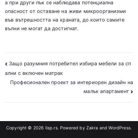
а при други пък се наблюдава потенциална
опасност от оставане на живи микроорганизми
във вътрешността на храната, до които самите
вълни не могат да достигнат.
Post
Защо разумния потребител избира мебели за сп
ални с включен матрак
navigation
Професионален проект за интериорен дизайн на
малък апартамент
Copyright © 2026
Iisp.rs
. Powered by
Zakra
and
WordPress
.