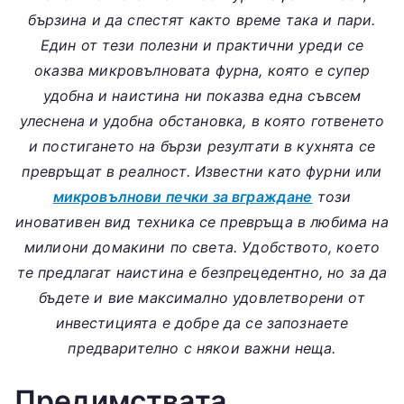
бързина и да спестят както време така и пари.
Един от тези полезни и практични уреди се
оказва микровълновата фурна, която е супер
удобна и наистина ни показва една съвсем
улеснена и удобна обстановка, в която готвенето
и постигането на бързи резултати в кухнята се
превръщат в реалност. Известни като фурни или
микровълнови печки за вграждане
този
иновативен вид техника се превръща в любима на
милиони домакини по света. Удобството, което
те предлагат наистина е безпрецедентно, но за да
бъдете и вие максимално удовлетворени от
инвестицията е добре да се запознаете
предварително с някои важни неща.
Предимствата