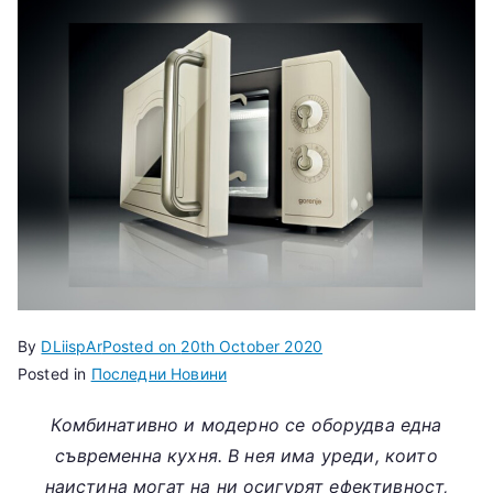
By
DLiispAr
Posted on
20th October 2020
Posted in
Последни Новини
Комбинативно и модерно се оборудва една
съвременна кухня. В нея има уреди, които
наистина могат на ни осигурят ефективност,