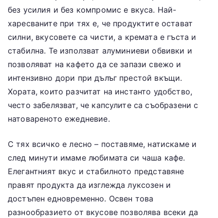
без усилия и без компромис е вкуса. Най-
харесваните при тях е, че продуктите остават
силни, вкусовете са чисти, а кремата е гъста и
стабилна. Те използват алуминиеви обвивки и
позволяват на кафето да се запази свежо и
интензивно дори при дълъг престой вкъщи.
Хората, които разчитат на инстанто удобство,
често забелязват, че капсулите са съобразени с
натовареното ежедневие.
С тях всичко е лесно – поставяме, натискаме и
след минути имаме любимата си чаша кафе.
Елегантният вкус и стабилното представяне
правят продукта да изглежда луксозен и
достъпен едновременно. Освен това
разнообразието от вкусове позволява всеки да