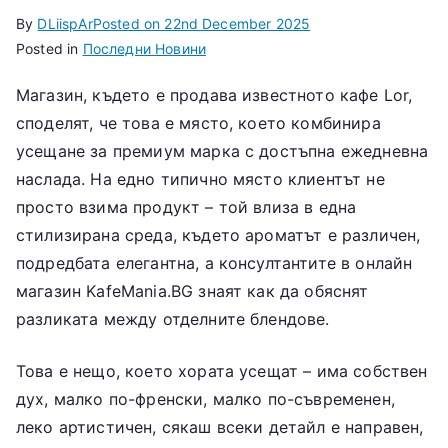
By
DLiispAr
Posted on
22nd December 2025
Posted in
Последни Новини
Магазин, където е продава известното кафе Lor,
споделят, че това е място, което комбинира
усещане за премиум марка с достъпна ежедневна
наслада. На едно типично място клиентът не
просто взима продукт – той влиза в една
стилизирана среда, където ароматът е различен,
подредбата елегантна, а консултантите в онлайн
магазин KafeMania.BG знаят как да обяснят
разликата между отделните блендове.
Това е нещо, което хората усещат – има собствен
дух, малко по-френски, малко по-съвременен,
леко артистичен, сякаш всеки детайл е направен,