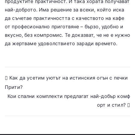
продуктите практичност. И така хората получават
най-доброто. Има решение за всеки, който иска
да съчетае практичността с качеството на кафе
от професионално приготвяне – бързо, удобно и
вкусно, без компромис. Те доказват, че не е нужно
да жертваме удоволствието заради времето.
Post
Как да усетим уютът на истинския огън с печки
Прити?
navigation
Кои спални комплекти предлагат най-добър комф
орт и стил?