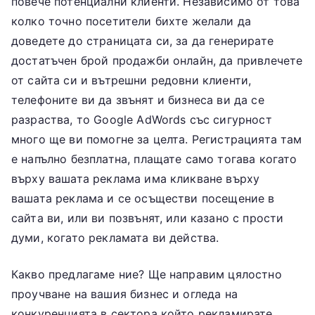
повече потенциални клиенти. Независимо от това
колко точно посетители бихте желали да
доведете до страницата си, за да генерирате
достатъчен брой продажби онлайн, да привлечете
от сайта си и вътрешни редовни клиенти,
телефоните ви да звънят и бизнеса ви да се
разраства, то Google AdWords със сигурност
много ще ви помогне за целта. Регистрацията там
е напълно безплатна, плащате само тогава когато
върху вашата реклама има кликване върху
вашата реклама и се осъществи посещение в
сайта ви, или ви позвънят, или казано с прости
думи, когато рекламата ви действа.
Какво предлагаме ние? Ще направим цялостно
проучване на вашия бизнес и огледа на
конкуренцията в сектора който рекламирате.