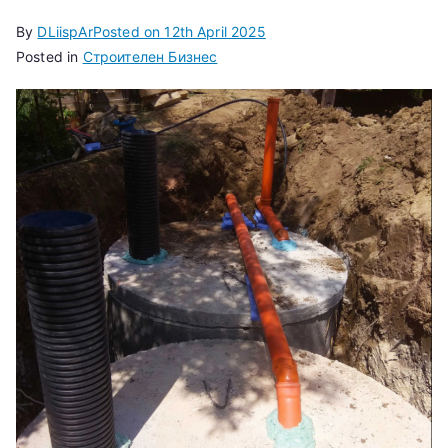
By
DLiispAr
Posted on
12th April 2025
Posted in
Строителен Бизнес