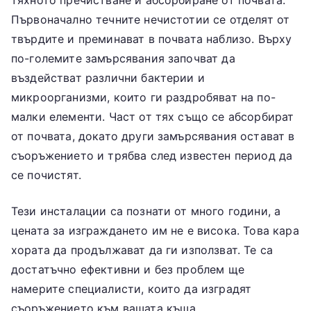
Първоначално течните нечистотии се отделят от
твърдите и преминават в почвата наблизо. Върху
по-големите замърсявания започват да
въздействат различни бактерии и
микроорганизми, които ги раздробяват на по-
малки елементи. Част от тях също се абсорбират
от почвата, докато други замърсявания остават в
съоръжението и трябва след известен период да
се почистят.
Тези инсталации са познати от много години, а
цената за изграждането им не е висока. Това кара
хората да продължават да ги използват. Те са
достатъчно ефективни и без проблем ще
намерите специалисти, които да изградят
съоръжението към вашата къща.