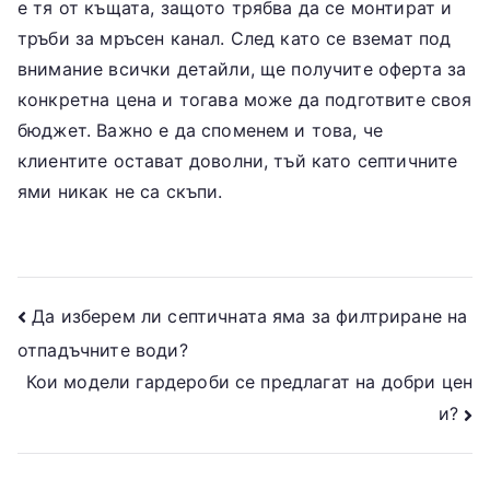
е тя от къщата, защото трябва да се монтират и
тръби за мръсен канал. След като се вземат под
внимание всички детайли, ще получите оферта за
конкретна цена и тогава може да подготвите своя
бюджет. Важно е да споменем и това, че
клиентите остават доволни, тъй като септичните
ями никак не са скъпи.
Post
Да изберем ли септичната яма за филтриране на
отпадъчните води?
navigation
Кои модели гардероби се предлагат на добри цен
и?