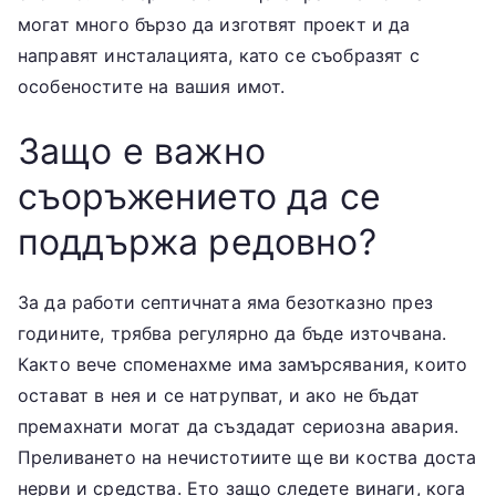
могат много бързо да изготвят проект и да
направят инсталацията, като се съобразят с
особеностите на вашия имот.
Защо е важно
съоръжението да се
поддържа редовно?
За да работи септичната яма безотказно през
годините, трябва регулярно да бъде източвана.
Както вече споменахме има замърсявания, които
остават в нея и се натрупват, и ако не бъдат
премахнати могат да създадат сериозна авария.
Преливането на нечистотиите ще ви коства доста
нерви и средства. Ето защо следете винаги, кога