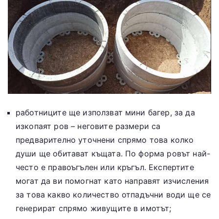
работниците ще използват мини багер, за да
изкопаят ров – неговите размери са
предварително уточнени спрямо това колко
души ще обитават къщата. По форма ровът най-
често е правоъгълен или кръгъл. Експертите
могат да ви помогнат като направят изчисления
за това какво количество отпадъчни води ще се
генерират спрямо живущите в имотът;