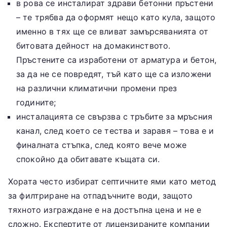
в рова се инсталират здрави бетонни пръстени
– те трябва да оформят нещо като кула, защото
именно в тях ще се вливат замърсяванията от
битовата дейност на домакинството.
Пръстените са изработени от арматура и бетон,
за да не се повредят, тъй като ще са изложени
на различни климатични промени през
годините;
инсталацията се свързва с тръбите за мръсния
канал, след което се тества и заравя – това е и
финалната стъпка, след която вече може
спокойно да обитавате къщата си.
Хората често избират септичните ями като метод
за филтриране на отпадъчните води, защото
тяхното изграждане е на достъпна цена и не е
сложно. Експертите от лицензираните компании