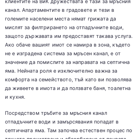
клиентите на ВиК дружествата е тази за мръсния
канал. Апартаментите в градовете и тези в
големите населени места нямат грижата да
мислят за филтрирането на отпадъчните води,
защото държавата им предоставят такава услуга.
Ако обаче вашият имот се намира в зона, където
не е изградена система за мръсен канал, е от
значение да помислите за направата на септична
яма. Нейната роля е изключително важна за
комфорта на семейството, тъй като ви позволява
да живеете в имота и да ползвате баня, тоалетна
и кухня.
Посредством тръбите за мръсния канал
отпадъчните води и замърсявания попадат в
септичната яма. Там започва естествен процес по
тяхното пречистване и абсорбиране от почвата.