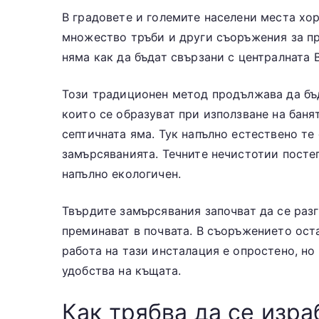
В градовете и големите населени места хор
множество тръби и други съоръжения за пр
няма как да бъдат свързани с централната 
Този традиционен метод продължава да бъд
които се образуват при използване на баня
септичната яма. Тук напълно естествено те 
замърсяванията. Течните нечистотии постеп
напълно екологичен.
Твърдите замърсявания започват да се раз
преминават в почвата. В съоръжението оста
работа на тази инсталация е опростено, но
удобства на къщата.
Как трябва да се изр