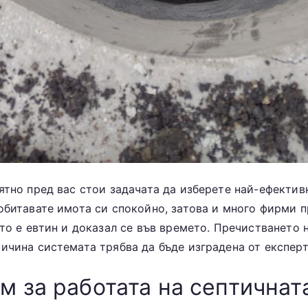
ятно пред вас стои задачата да изберете най-ефектив
 обитавате имота си спокойно, затова и много фирми 
ото е евтин и доказал се във времето. Пречистването 
ичина системата трябва да бъде изградена от експерт
м за работата на септичнат