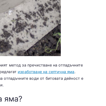
ният метод за пречистване на отпадъчните
предлагат
изработване на септична яма
.
на отпадъчните води от битовата дейност е
и.
а яма?