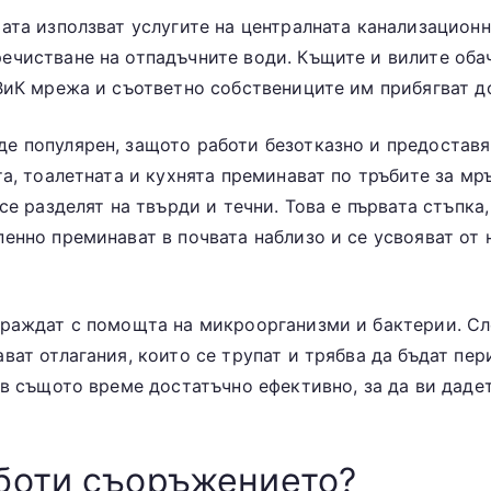
ата използват услугите на централната канализационн
ечистване на отпадъчните води. Къщите и вилите обач
ВиК мрежа и съответно собствениците им прибягват до
е популярен, защото работи безотказно и предоставя
та, тоалетната и кухнята преминават по тръбите за мр
се разделят на твърди и течни. Това е първата стъпка
енно преминават в почвата наблизо и се усвояват от н
граждат с помощта на микроорганизми и бактерии. Сл
ват отлагания, които се трупат и трябва да бъдат пе
 в същото време достатъчно ефективно, за да ви дад
аботи съоръжението?