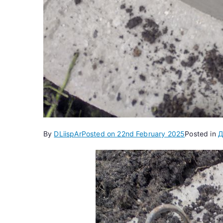
By
DLiispAr
Posted on
22nd February 2025
Posted in
Д