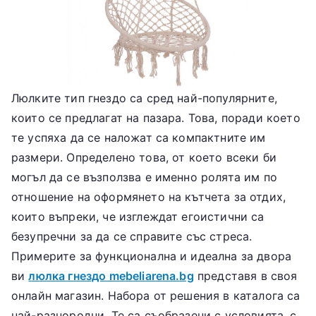
Люлките тип гнездо са сред най-популярните,
които се предлагат на пазара. Това, поради което
те успяха да се наложат са компактните им
размери. Определено това, от което всеки би
могъл да се възползва е именно ролята им по
отношение на оформянето на кътчета за отдих,
които въпреки, че изглеждат егоистични са
безупречни за да се справите със стреса.
Примерите за функционална и идеална за двора
ви
люлка гнездо mebeliarena.bg
представя в своя
онлайн магазин. Набора от решения в каталога са
най-разнородни. Те са съобразени с условията, с