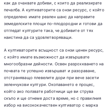
как да очаквате добиви, с които да реализирате
печалба. А култиваторите са онзи ресурс, с който
определено имате реален шанс да направите
земеделските площи по-плодородни и готови да
отгледат културите така, че добивите от тях
наистина да са удовлетворяващи.
А култиваторите всъщност са онзи ценен ресурс,
с който имате възможност да извършвате
многообразни дейности. Освен разрохкването на
почвата те успешно извършват и разораване,
отстраняващо плевелите дори при вече засети
зеленчукови култури. Окопаването е процес,
който ако ползвате работници ще ви струва
скъпо и ще отнеме доста време, но с правилния
избор на висококачествен култиватор с марка