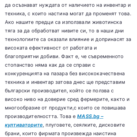
да осъзнават нуждата от наличието на инвентар и
техника, с които настина могат да променят това.
Ако нашите предци са използвали животинска
тяга за да обработват нивите си, то в наши дни
технологиите са оказали влияние и допринасят за
високата ефективност от работата и
благоприятни добиви. Факт е, че съвременното
стопанство няма как да се справи с
конкуренцията на пазара без висококачествена
техника и инвентар затова днес ще представим
български производител, който се ползва с
високо ниво на доверие сред фермерите, както и
многообразие от продукти,с които се повишава
производителността. Това е
MASS.bg –
култиваторите
, плуговете, сеялките, дисковите
брани, които фирмата произвежда наистина