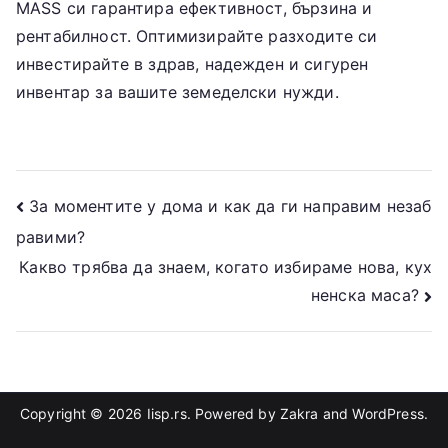
MASS си гарантира ефективност, бързина и
рентабилност. Оптимизирайте разходите си
инвестирайте в здрав, надежден и сигурен
инвентар за вашите земеделски нужди.
Post
За моментите у дома и как да ги направим незаб
равими?
navigation
Какво трябва да знаем, когато избираме нова, кух
ненска маса?
Copyright © 2026
Iisp.rs
. Powered by
Zakra
and
WordPress
.