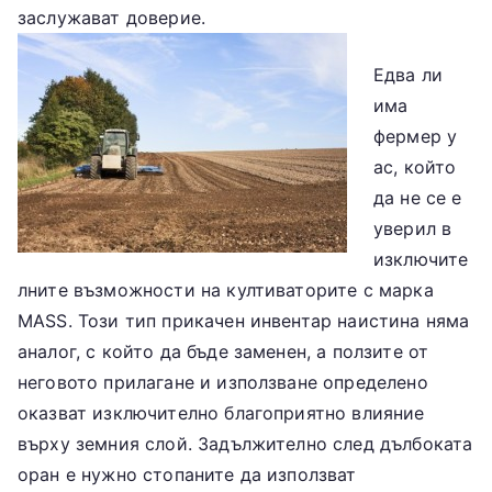
заслужават доверие.
Едва ли
има
фермер у
ас, който
да не се е
уверил в
изключите
лните възможности на култиваторите с марка
MASS. Този тип прикачен инвентар наистина няма
аналог, с който да бъде заменен, а ползите от
неговото прилагане и използване определено
оказват изключително благоприятно влияние
върху земния слой. Задължително след дълбоката
оран е нужно стопаните да използват