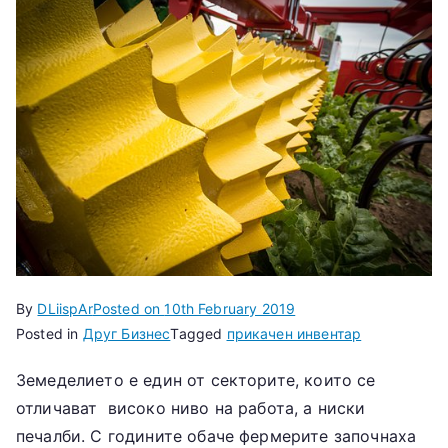
By
DLiispAr
Posted on
10th February 2019
Posted in
Друг Бизнес
Tagged
прикачен инвентар
Земеделието е един от секторите, които се
отличават високо ниво на работа, а ниски
печалби. С годините обаче фермерите започнаха