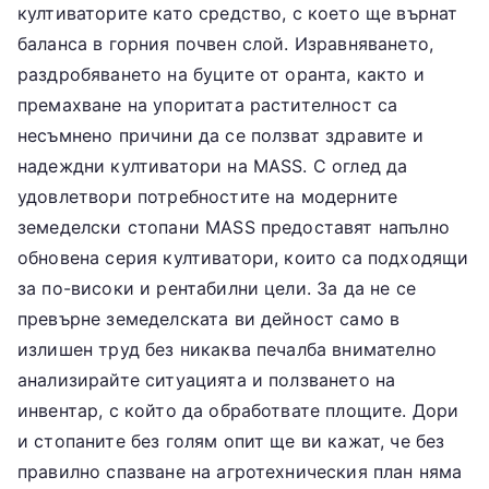
култиваторите като средство, с което ще върнат
баланса в горния почвен слой. Изравняването,
раздробяването на буците от оранта, както и
премахване на упоритата растителност са
несъмнено причини да се ползват здравите и
надеждни култиватори на MASS. С оглед да
удовлетвори потребностите на модерните
земеделски стопани MASS предоставят напълно
обновена серия култиватори, които са подходящи
за по-високи и рентабилни цели. За да не се
превърне земеделската ви дейност само в
излишен труд без никаква печалба внимателно
анализирайте ситуацията и ползването на
инвентар, с който да обработвате площите. Дори
и стопаните без голям опит ще ви кажат, че без
правилно спазване на агротехническия план няма